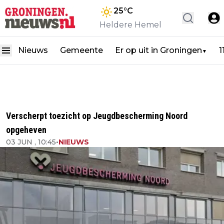
25
°C
Heldere Hemel
Nieuws
Gemeente
Er op uit in Groningen
1
▼
Verscherpt toezicht op Jeugdbescherming Noord
opgeheven
03 JUN , 10:45
•
NIEUWS