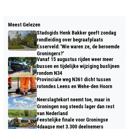
Vorig artikel
Volgend artikel
PROVINCIE GRONINGEN ROEPT OP OM
Meest Gelezen
OEVERFEEST, HET FOOD- MUZIEK- EN
WASBEREN EN WASBEERHONDEN TE
Stadsgids Henk Bakker geeft zondag
VERMAAKFESTIVAL, AAN WOLDMEER
MELDEN
rondleiding over begraafplaats
IN MEERSTAD
Esserveld: 'Wie waren ze, de beroemde
Groningers?'
Vanaf 15 augustus rijden weer meer
bussen en tijdelijke wijziging buslijnen
rondom N34
Provinciale weg N361 dicht tussen
rotondes Leens en Wehe-den Hoorn
Neerslagtekort neemt toe, maar in
Groningen nog steeds lager dan rest
van Nederland
Feestelijke finale voor Groningse
4daagse met 3.300 deelnemers