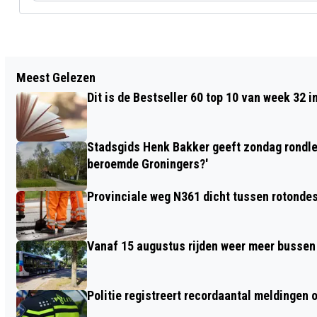
Vorig artikel
Meest Gelezen
VERSCHERPT TOEZICHT OP
Dit is de Bestseller 60 top 10 van week 32 i
JEUGDBESCHERMING NOORD
OPGEHEVEN
Stadsgids Henk Bakker geeft zondag rondlei
beroemde Groningers?'
Provinciale weg N361 dicht tussen rotonde
Vanaf 15 augustus rijden weer meer bussen e
Politie registreert recordaantal meldingen 