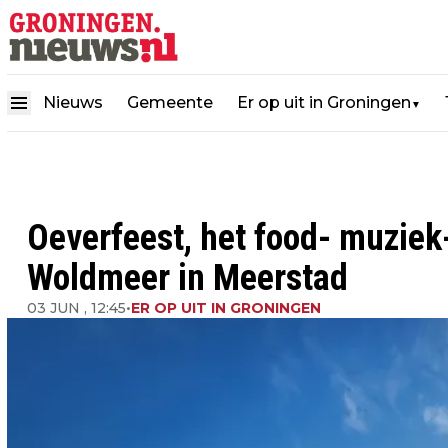
Nieuws
Gemeente
Er op uit in Groningen
▼
Oeverfeest, het food- muziek
Woldmeer in Meerstad
03 JUN , 12:45
•
ER OP UIT IN GRONINGEN