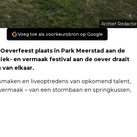
Archief Redactie
Voeg toe als voorkeursbron op Google
everfeest plaats in Park Meerstad aan de
iek- en vermaak festival aan de oever draait
 van elkaar.
e smaken en liveoptredens van opkomend talent,
op vermaak – van een stormbaan en springkussen,