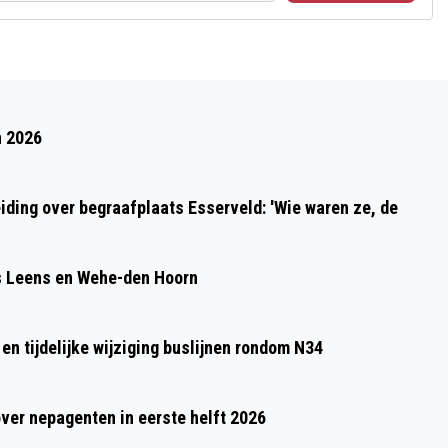
Volgend artikel
BOEKSTARTDAG, LEESFEEST VOOR DE
n 2026
ALLERKLEINSTEN IN FORUM GRONINGEN
ding over begraafplaats Esserveld: 'Wie waren ze, de
s Leens en Wehe-den Hoorn
n tijdelijke wijziging buslijnen rondom N34
over nepagenten in eerste helft 2026