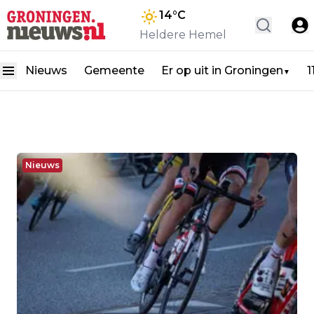
14
°C
Heldere Hemel
Nieuws
Gemeente
Er op uit in Groningen
1
▼
Nieuws