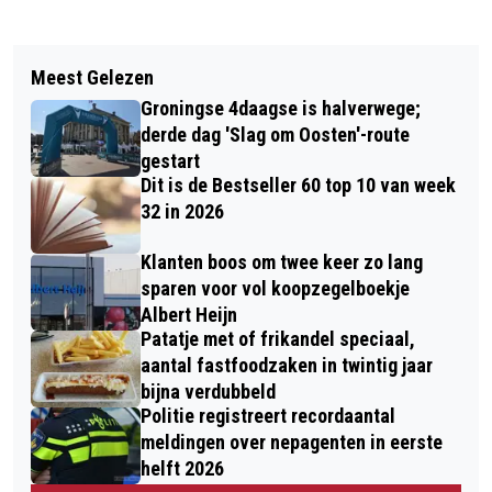
Meest Gelezen
Groningse 4daagse is halverwege;
derde dag 'Slag om Oosten'-route
gestart
Dit is de Bestseller 60 top 10 van week
32 in 2026
Klanten boos om twee keer zo lang
sparen voor vol koopzegelboekje
Albert Heijn
Patatje met of frikandel speciaal,
aantal fastfoodzaken in twintig jaar
bijna verdubbeld
Politie registreert recordaantal
meldingen over nepagenten in eerste
helft 2026