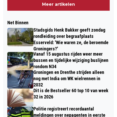
Meer artikelen
Net Binnen
Stadsgids Henk Bakker geeft zondag
rondleiding over begraafplaats
Esserveld: 'Wie waren ze, de beroemde
Groningers?'
Vanaf 15 augustus rijden weer meer
bussen en tijdelijke wijziging buslijnen
rondom N34
Groningen en Drenthe strijden alleen
nog met India om WK wielrennen in
2032
Dit is de Bestseller 60 top 10 van week
32 in 2026
Politie registreert recordaantal
meldingen over nepagenten in eerste