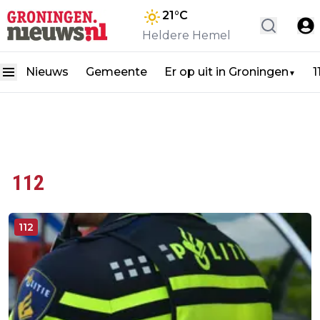
21
°C
Heldere Hemel
Nieuws
Gemeente
Er op uit in Groningen
1
▼
112
112