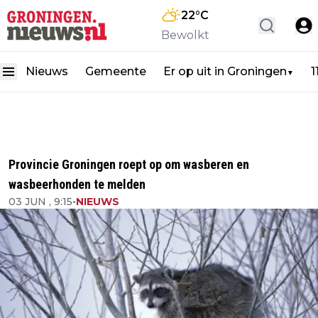
22
°C
Bewolkt
Nieuws
Gemeente
Er op uit in Groningen
1
▼
Provincie Groningen roept op om wasberen en
wasbeerhonden te melden
03 JUN , 9:15
•
NIEUWS