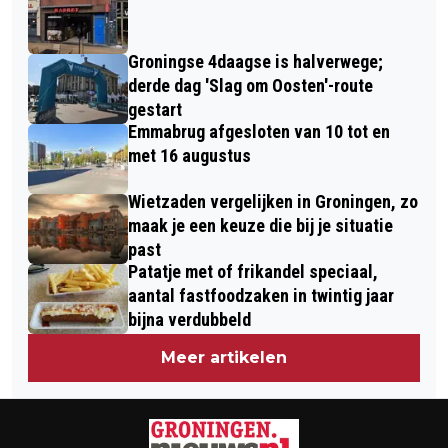
WONING AAN HEESTERLAAN
RUIM HALFJAAR DICHT
Groningse 4daagse is halverwege;
derde dag 'Slag om Oosten'-route
gestart
Emmabrug afgesloten van 10 tot en
met 16 augustus
Wietzaden vergelijken in Groningen, zo
maak je een keuze die bij je situatie
past
Patatje met of frikandel speciaal,
aantal fastfoodzaken in twintig jaar
bijna verdubbeld
Meer artikelen