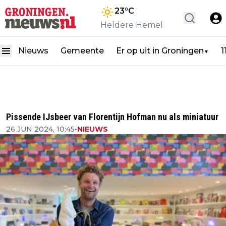
23
°C
Heldere Hemel
Nieuws
Gemeente
Er op uit in Groningen
1
▼
Pissende IJsbeer van Florentijn Hofman nu als miniatuur
26 JUN 2024, 10:45
•
NIEUWS