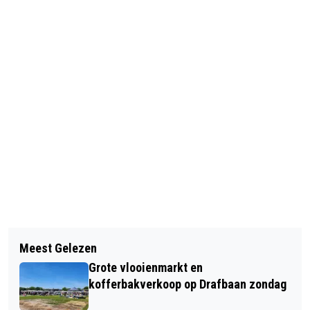
Vorig artikel
Volgend artikel
GERRIT KROLBRUG GEOPEND
Meest Gelezen
WAGEMAKER EN SCHOUTEN
VANWEGE IJS
Grote vlooienmarkt en
WINNAARS MARATHON IN
kofferbakverkoop op Drafbaan zondag
NOORDLAREN