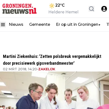
22
°C
Heldere Hemel
Nieuws
Gemeente
Er op uit in Groningen
1
▼
Martini Ziekenhuis: 'Zetten polsbreuk vergemakkelijkt
door precisiewerk gipsverbandmeester'
02 MRT 2018, 14:20
•
ZAKELIJK