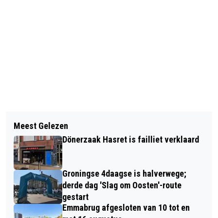
Vorig artikel
Volgend artikel
KRIJG HULP BIJ KOSTEN ZWEMLES
Meest Gelezen
MAANDAG 1 JUNI ONTVANGEN
KIND
Dönerzaak Hasret is failliet verklaard
GRONINGERS HET NL-ALERT
TESTBERICHT
Groningse 4daagse is halverwege;
derde dag 'Slag om Oosten'-route
gestart
Emmabrug afgesloten van 10 tot en