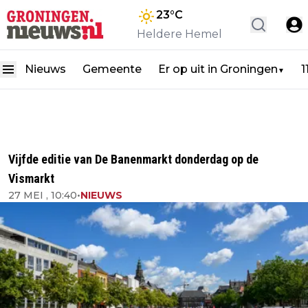
23
°C
Heldere Hemel
Nieuws
Gemeente
Er op uit in Groningen
1
▼
Vijfde editie van De Banenmarkt donderdag op de
Vismarkt
27 MEI , 10:40
•
NIEUWS