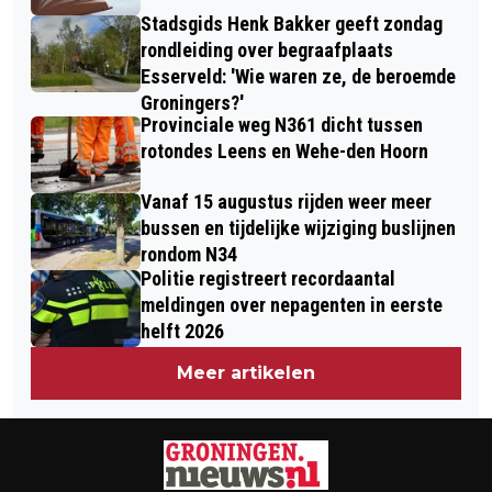
Stadsgids Henk Bakker geeft zondag
rondleiding over begraafplaats
Esserveld: 'Wie waren ze, de beroemde
Groningers?'
Provinciale weg N361 dicht tussen
rotondes Leens en Wehe-den Hoorn
Vanaf 15 augustus rijden weer meer
bussen en tijdelijke wijziging buslijnen
rondom N34
Politie registreert recordaantal
meldingen over nepagenten in eerste
helft 2026
Meer artikelen