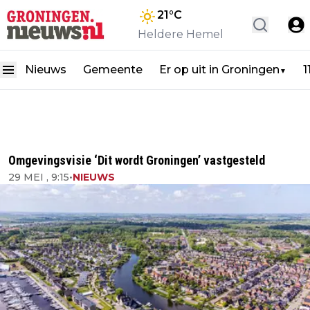
21
°C
Heldere Hemel
Nieuws
Gemeente
Er op uit in Groningen
1
▼
Omgevingsvisie ‘Dit wordt Groningen’ vastgesteld
29 MEI , 9:15
•
NIEUWS