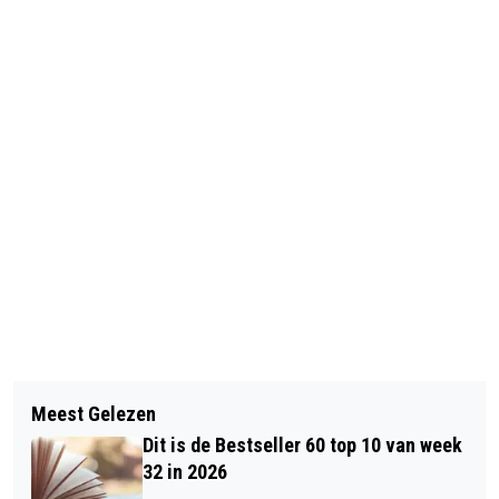
Vorig artikel
Volgend artikel
GRONINGERS TERUGHOUDEND MET
Meest Gelezen
DIT KUN JE DOEN OM ZO LANG
GLASVEZEL: SLECHTS 27% VAN DE
Dit is de Bestseller 60 top 10 van week
MOGELIJK GEZOND TE BLIJVEN
ADRESSEN IS ACTIEF
32 in 2026