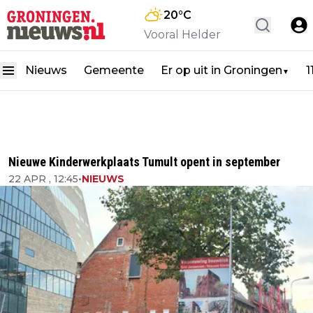
20
°C
Vooral Helder
Nieuws
Gemeente
Er op uit in Groningen
1
▼
Nieuwe Kinderwerkplaats Tumult opent in september
22 APR , 12:45
•
NIEUWS