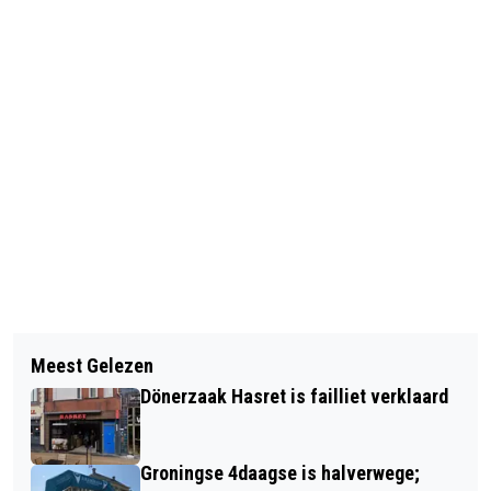
Vorig artikel
Volgend artikel
TE HARD RIJDEN EN BOCHT TE LAAT
Meest Gelezen
DEEL HELPERZOOM VOLGENDE WEEK
ZIEN ZIJN OORZAKEN PROBLEMEN
Dönerzaak Hasret is failliet verklaard
VIER DAGEN DICHT
MARIO KART‐BOCHT
Groningse 4daagse is halverwege;