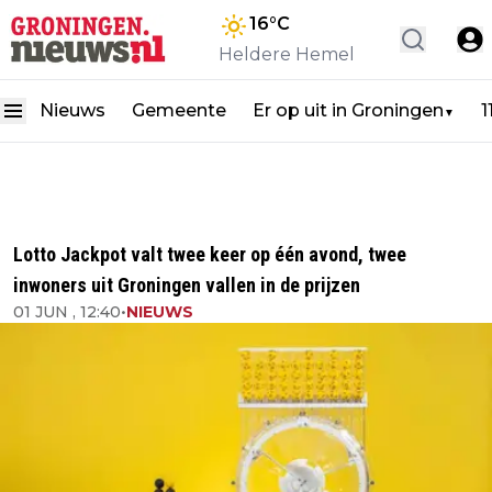
16
°C
Heldere Hemel
Nieuws
Gemeente
Er op uit in Groningen
1
▼
Lotto Jackpot valt twee keer op één avond, twee
inwoners uit Groningen vallen in de prijzen
01 JUN , 12:40
•
NIEUWS