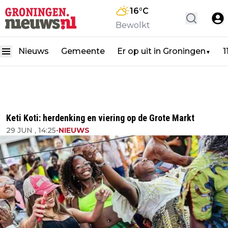
16
°C
Bewolkt
Nieuws
Gemeente
Er op uit in Groningen
1
▼
Keti Koti: herdenking en viering op de Grote Markt
29 JUN , 14:25
•
NIEUWS