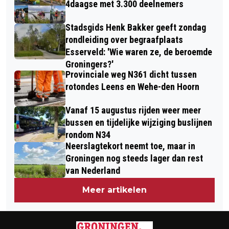
BOER
4daagse met 3.300 deelnemers
GRONINGEN?
Stadsgids Henk Bakker geeft zondag
rondleiding over begraafplaats
Esserveld: 'Wie waren ze, de beroemde
Groningers?'
Provinciale weg N361 dicht tussen
rotondes Leens en Wehe-den Hoorn
Vanaf 15 augustus rijden weer meer
bussen en tijdelijke wijziging buslijnen
rondom N34
Neerslagtekort neemt toe, maar in
Groningen nog steeds lager dan rest
van Nederland
Meer artikelen