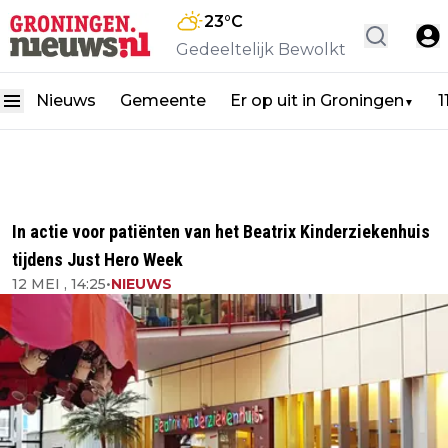
23
°C
Gedeeltelijk Bewolkt
Nieuws
Gemeente
Er op uit in Groningen
1
▼
In actie voor patiënten van het Beatrix Kinderziekenhuis
tijdens Just Hero Week
12 MEI , 14:25
•
NIEUWS