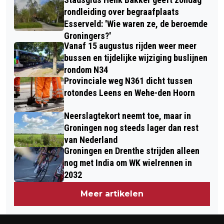
INTERNATIONALE MACHT IN FORUM
AARDBEVINGSBESTENDIGHEID ALS
rondleiding over begraafplaats
Esserveld: 'Wie waren ze, de beroemde
EERSTE IN EUROPA
Groningers?'
Vanaf 15 augustus rijden weer meer
bussen en tijdelijke wijziging buslijnen
rondom N34
Provinciale weg N361 dicht tussen
rotondes Leens en Wehe-den Hoorn
Neerslagtekort neemt toe, maar in
Groningen nog steeds lager dan rest
van Nederland
Groningen en Drenthe strijden alleen
nog met India om WK wielrennen in
2032
Meer artikelen