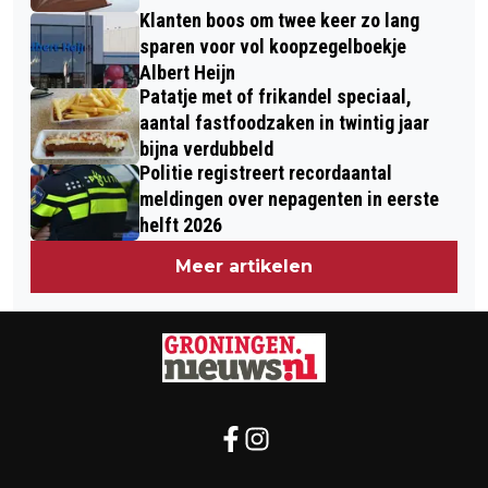
Klanten boos om twee keer zo lang
sparen voor vol koopzegelboekje
Albert Heijn
Patatje met of frikandel speciaal,
aantal fastfoodzaken in twintig jaar
bijna verdubbeld
Politie registreert recordaantal
meldingen over nepagenten in eerste
helft 2026
Meer artikelen