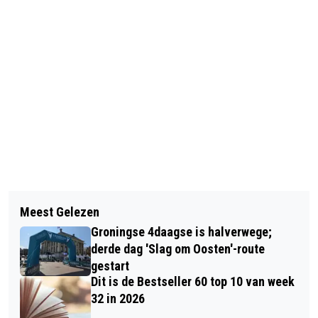
Vorig artikel
Volgend artikel
THOMAS ERDBRINK, EVA JINEK EN
Meest Gelezen
PARKDAG IN STADSPARK ZATERDAG
SPINVIS TE GAST BIJ ZOMERTALKS
Groningse 4daagse is halverwege;
VOOR VIERING 100-JARIG BESTAAN
VAN FORUM GRONINGEN
derde dag 'Slag om Oosten'-route
gestart
Dit is de Bestseller 60 top 10 van week
32 in 2026