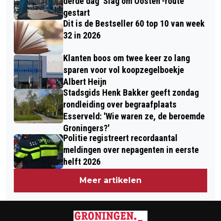
derde dag 'Slag om Oosten'-route
gestart
Dit is de Bestseller 60 top 10 van week
32 in 2026
Klanten boos om twee keer zo lang
sparen voor vol koopzegelboekje
Albert Heijn
Stadsgids Henk Bakker geeft zondag
rondleiding over begraafplaats
Esserveld: 'Wie waren ze, de beroemde
Groningers?'
Politie registreert recordaantal
meldingen over nepagenten in eerste
helft 2026
Meer artikelen