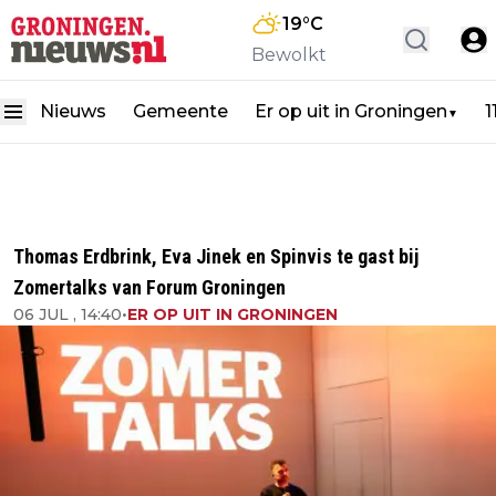
19
°C
Bewolkt
Nieuws
Gemeente
Er op uit in Groningen
1
▼
Thomas Erdbrink, Eva Jinek en Spinvis te gast bij
Zomertalks van Forum Groningen
06 JUL , 14:40
•
ER OP UIT IN GRONINGEN