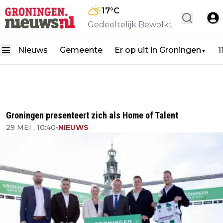
17
°C
Gedeeltelijk Bewolkt
Nieuws
Gemeente
Er op uit in Groningen
1
▼
Groningen presenteert zich als Home of Talent
29 MEI , 10:40
•
NIEUWS