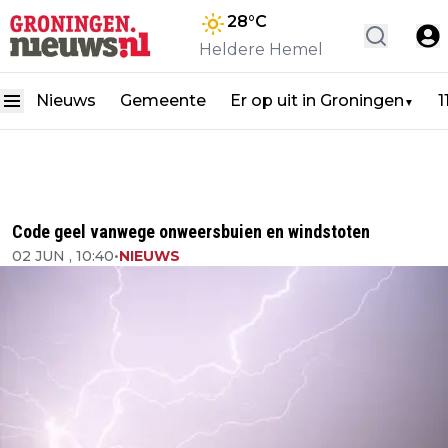
28
°C
Heldere Hemel
Nieuws
Gemeente
Er op uit in Groningen
1
▼
Code geel vanwege onweersbuien en windstoten
02 JUN , 10:40
•
NIEUWS