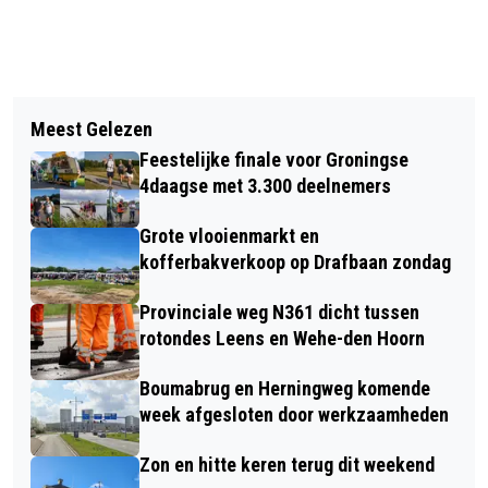
Vorig artikel
Volgend artikel
LANGERE WACHTTIJD ISOLATIEPLAN
Meest Gelezen
DOORFIETSROUTE TUSSEN LEEK EN
NIJ BEGUN
Feestelijke finale voor Groningse
GRONINGEN GEOPEND
4daagse met 3.300 deelnemers
Grote vlooienmarkt en
kofferbakverkoop op Drafbaan zondag
Provinciale weg N361 dicht tussen
rotondes Leens en Wehe-den Hoorn
Boumabrug en Herningweg komende
week afgesloten door werkzaamheden
Zon en hitte keren terug dit weekend