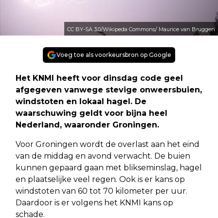
CC BY-SA 3.0/Wikipeda Commons/ Maurice van Bruggen
Voeg toe als voorkeursbron op Google
Het KNMI heeft voor dinsdag code geel
afgegeven vanwege stevige onweersbuien,
windstoten en lokaal hagel. De
waarschuwing geldt voor bijna heel
Nederland, waaronder Groningen.
Voor Groningen wordt de overlast aan het eind
van de middag en avond verwacht. De buien
kunnen gepaard gaan met blikseminslag, hagel
en plaatselijke veel regen. Ook is er kans op
windstoten van 60 tot 70 kilometer per uur.
Daardoor is er volgens het KNMI kans op
schade.