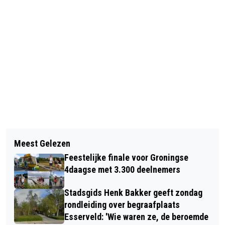
Vorig artikel
Volgend artikel
DEEL DIAMANTLAAN AFGESLOTEN
Meest Gelezen
PROVINCIALE WEG TUSSEN LEENS EN
VAN DINSDAG 26 MEI TOT EN MET
Feestelijke finale voor Groningse
VIERHUIZEN VANAF 1 JUNI
VRIJDAG 24 JULI
4daagse met 3.300 deelnemers
AFGESLOTEN
Stadsgids Henk Bakker geeft zondag
rondleiding over begraafplaats
Esserveld: 'Wie waren ze, de beroemde