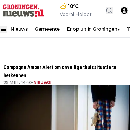
18
°C
Vooral Helder
Nieuws
Gemeente
Er op uit in Groningen
1
▼
Campagne Amber Alert om onveilige thuissituatie te
herkennen
25 MEI , 14:40
•
NIEUWS