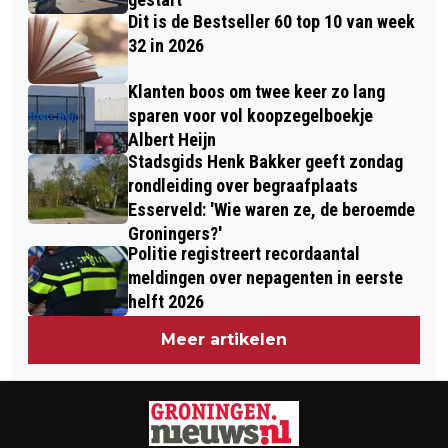
Dit is de Bestseller 60 top 10 van week
GRONINGEN
32 in 2026
Klanten boos om twee keer zo lang
sparen voor vol koopzegelboekje
Albert Heijn
Stadsgids Henk Bakker geeft zondag
rondleiding over begraafplaats
Esserveld: 'Wie waren ze, de beroemde
Groningers?'
Politie registreert recordaantal
meldingen over nepagenten in eerste
helft 2026
Meer artikelen