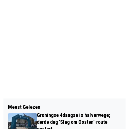
Vorig artikel
Volgend artikel
VERSCHILLENDE
Meest Gelezen
NACHTOPVANG ASIELZOEKERS
NACHTAFSLUITINGEN OP ZUIDELIJKE
Groningse 4daagse is halverwege;
HANZEPLAZA MET TENMINSTE ÉÉN
RINGWEG
derde dag 'Slag om Oosten'-route
NACHT VERLENGD IN GEMEENTE
gestart