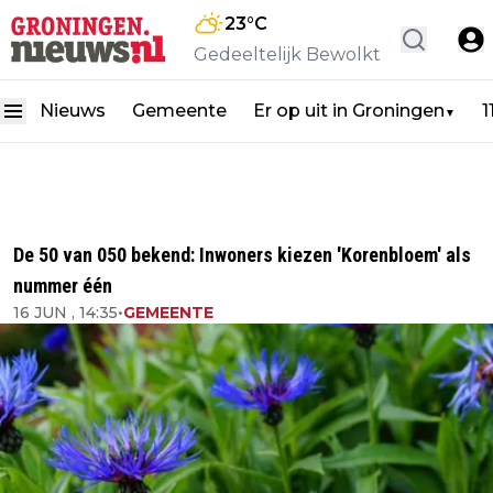
23
°C
Gedeeltelijk Bewolkt
Nieuws
Gemeente
Er op uit in Groningen
1
▼
De 50 van 050 bekend: Inwoners kiezen 'Korenbloem' als
nummer één
16 JUN , 14:35
•
GEMEENTE