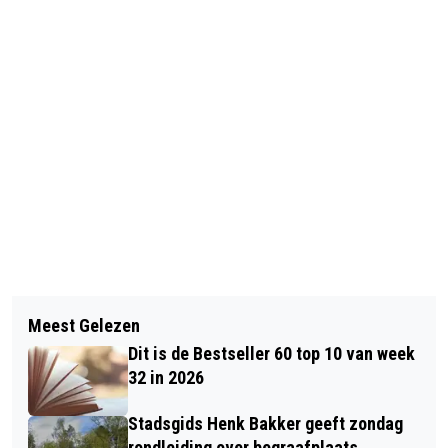
Vorig artikel
Volgend artikel
POLITIE ZOEKT GETUIGEN VAN
Meest Gelezen
VOOR TIEN EURO HELE DAG MET DE
SCHIETINCIDENT OP
Dit is de Bestseller 60 top 10 van week
BUS IN GRONINGEN EN DRENTHE MET
BOUMABOULEVARD
32 in 2026
SPECIALE ZOMERACTIE
Stadsgids Henk Bakker geeft zondag
rondleiding over begraafplaats