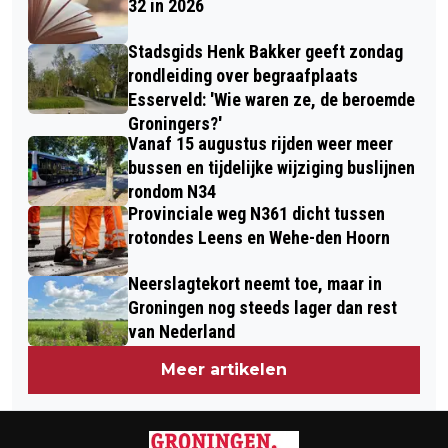
32 in 2026
ÉÉN
Stadsgids Henk Bakker geeft zondag
rondleiding over begraafplaats
Esserveld: 'Wie waren ze, de beroemde
Groningers?'
Vanaf 15 augustus rijden weer meer
bussen en tijdelijke wijziging buslijnen
rondom N34
Provinciale weg N361 dicht tussen
rotondes Leens en Wehe-den Hoorn
Neerslagtekort neemt toe, maar in
Groningen nog steeds lager dan rest
van Nederland
Meer artikelen