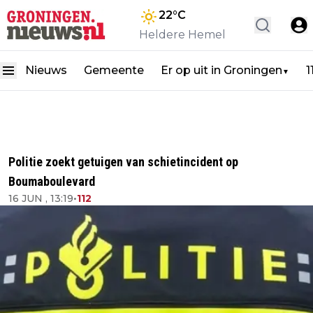
22
°C
Heldere Hemel
Nieuws
Gemeente
Er op uit in Groningen
1
▼
Politie zoekt getuigen van schietincident op
Boumaboulevard
16 JUN , 13:19
•
112