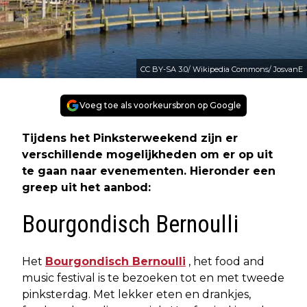
CC BY-SA 3.0/ Wikipedia Commons/ JosvanE
Voeg toe als voorkeursbron op Google
Tijdens het Pinksterweekend zijn er
verschillende mogelijkheden om er op uit
te gaan naar evenementen. Hieronder een
greep uit het aanbod:
Bourgondisch Bernoulli
Het
Bourgondisch Bernoulli
, het food and
music festival is te bezoeken tot en met tweede
pinksterdag. Met lekker eten en drankjes,