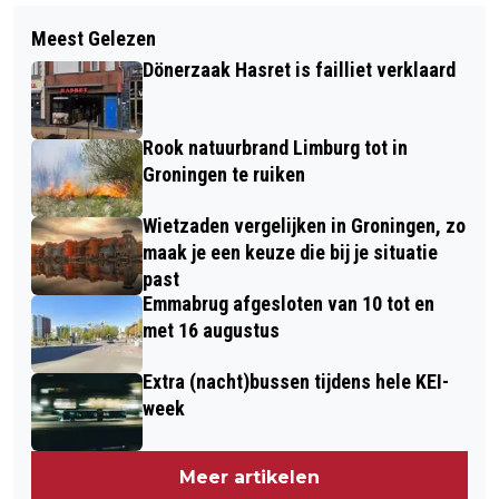
Volgend artikel
ZO MAAK JE VAN EEN NIEUW HUIS
Meest Gelezen
HITTEPLAN IN GRONINGEN MET
ECHT JOUW EIGEN PLEK
Dönerzaak Hasret is failliet verklaard
MAATREGELEN EN TIPS
Rook natuurbrand Limburg tot in
Groningen te ruiken
Wietzaden vergelijken in Groningen, zo
maak je een keuze die bij je situatie
past
Emmabrug afgesloten van 10 tot en
met 16 augustus
Extra (nacht)bussen tijdens hele KEI-
week
Meer artikelen