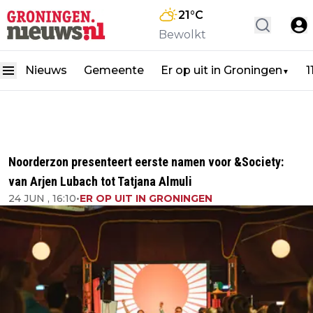
21
°C
Bewolkt
Nieuws
Gemeente
Er op uit in Groningen
1
▼
Noorderzon presenteert eerste namen voor &Society:
van Arjen Lubach tot Tatjana Almuli
24 JUN , 16:10
•
ER OP UIT IN GRONINGEN