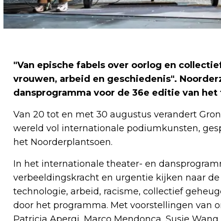
"Van epische fabels over oorlog en collecti
vrouwen, arbeid en geschiedenis". Noorderz
dansprogramma voor de 36e editie van het 
Van 20 tot en met 30 augustus verandert Groni
wereld vol internationale podiumkunsten, ge
het Noorderplantsoen.
In het internationale theater- en dansprogra
verbeeldingskracht en urgentie kijken naar de
technologie, arbeid, racisme, collectief geheu
door het programma. Met voorstellingen van 
Patricia Apergi, Marco Mendonça, Susie Wang, 