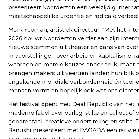
presenteert Noorderzon een veelzijdig intern
maatschappelijke urgentie en radicale verbe
Mark Yeoman, artistiek directeur: "Met het in
2026 bouwt Noorderzon verder aan zijn internati
nieuwe stemmen uit theater en dans van over d
In voorstellingen over arbeid en kapitalisme, 
waarden en morele keuzes onder druk, maar o
brengen makers uit veertien landen hun blik o
ongekende mondiale verbondenheid én toeneme
mensen vormt en hopelijk ook wat ons dichter 
Het festival opent met Deaf Republic van het I
moderne fabel over oorlog, stilte en collectief 
gebarentaal, creatieve ondertiteling en stilte
Banushi presenteert met RAGADA een rauwe en
herinnering en het lichaam.