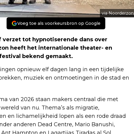
via Noorderzon
Voeg toe als voorkeursbron op Google
ef verzet tot hypnotiserende dans over
on heeft het internationale theater- en
festival bekend gemaakt.
ngen opnieuw elf dagen lang in een tijdelijke
sprekken, muziek en ontmoetingen in de stad en
mma van 2026 staan makers centraal die met
 wereld van nu. Thema’s als migratie,
gen en lichamelijkheid lopen als een rode draad
onder anderen Dead Centre, Mario Banushi,
Ant Hampton en Lagartijas Tiradas al Sol