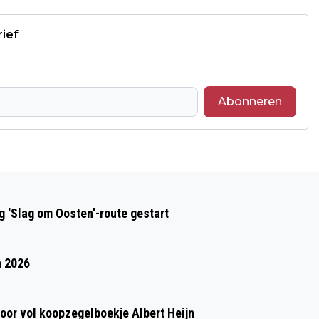
rief
Abonneren
Volgend artikel
N33 TUSSEN ASSEN EN SIDDEBUREN
 'Slag om Oosten'-route gestart
KOMEND WEEKEND DICHT IN BEIDE
RICHTINGEN
n 2026
oor vol koopzegelboekje Albert Heijn