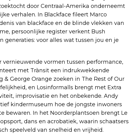
ke zoektocht door Centraal-Amerika onderneemt
jke verhalen. In Blackface fileert Marco
nis van blackface en de blinde vlekken van
me, persoonlijke register verkent Bush
en generaties: voor alles wat tussen jou en je
or vernieuwende vormen tussen performance,
senteert met Trànsit een indrukwekkende
Fong & George Orange zoeken in The Rest of Our
elijkheid, en Losinformalls brengt met Extra
viteit, improvisatie en het onbekende. Andy
actief kindermuseum hoe de jongste inwoners
te bewaren. In het Noorderplantsoen brengt Le
opsport, dans en acrobatiek, waarin schaatsers
h speelveld van snelheid en vrijheid.