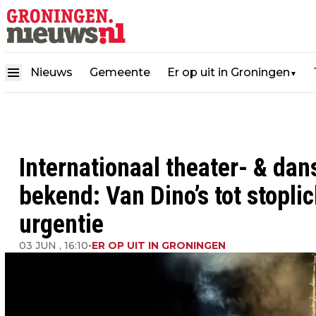
Nieuws
Gemeente
Er op uit in Groningen
▼
Internationaal theater- & d
bekend: Van Dino’s tot stopli
urgentie
03 JUN , 16:10
•
ER OP UIT IN GRONINGEN