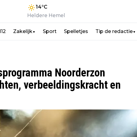
14
°C
Heldere Hemel
112
Zakelijk
Sport
Spelletjes
Tip de redactie
▼
▼
ansprogramma Noorderzon
chten, verbeeldingskracht en