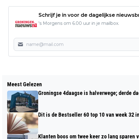
Schrijf je in voor de dagelijkse nieuwsb
's Morgens om 6.00 uur in je mailbox.
Vorig artikel
Meest Gelezen
BOEKSTARTDAG, LEESFEEST VOOR DE
Groningse 4daagse is halverwege; derde dag
ALLERKLEINSTEN IN FORUM GRONINGEN
Dit is de Bestseller 60 top 10 van week 32 i
Klanten boos om twee keer zo lang sparen v