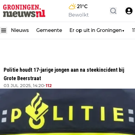
21
°C
Bewolkt
Nieuws
Gemeente
Er op uit in Groningen
1
▼
Politie houdt 17-jarige jongen aan na steekincident bij
Grote Beerstraat
03 JUL 2025, 14:20
•
112