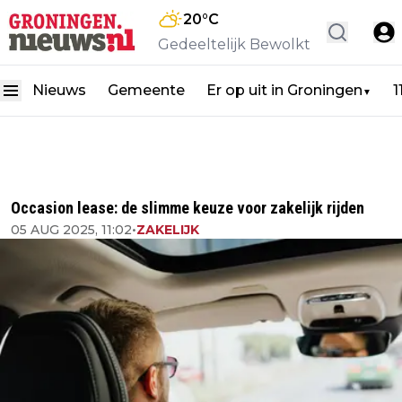
20
°C
Gedeeltelijk Bewolkt
Nieuws
Gemeente
Er op uit in Groningen
1
▼
Occasion lease: de slimme keuze voor zakelijk rijden
05 AUG 2025, 11:02
•
ZAKELIJK