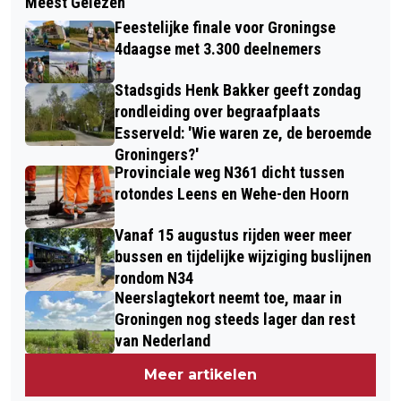
Meest Gelezen
OPENBAAR MINISTERIE GELEIDELIJK
GESTART IN NOORD-NEDERLAND
Feestelijke finale voor Groningse
WEER ONLINE NA ICT-PROBLEMEN
4daagse met 3.300 deelnemers
Stadsgids Henk Bakker geeft zondag
rondleiding over begraafplaats
Esserveld: 'Wie waren ze, de beroemde
Groningers?'
Provinciale weg N361 dicht tussen
rotondes Leens en Wehe-den Hoorn
Vanaf 15 augustus rijden weer meer
bussen en tijdelijke wijziging buslijnen
rondom N34
Neerslagtekort neemt toe, maar in
Groningen nog steeds lager dan rest
van Nederland
Meer artikelen