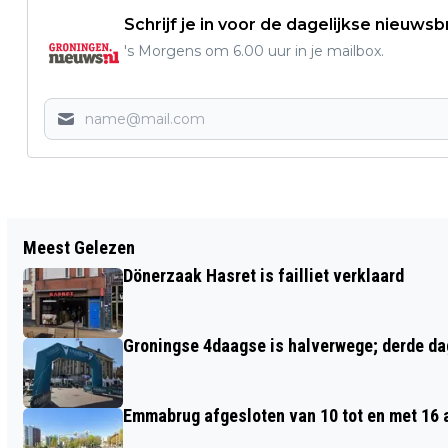
Schrijf je in voor de dagelijkse nieuwsb
's Morgens om 6.00 uur in je mailbox.
Vorig artikel
Meest Gelezen
SAMENWERKING GEMEENTE EN
Dönerzaak Hasret is failliet verklaard
BOUWBEDRIJF VOOR AANLEG
TULAPLEIN
Groningse 4daagse is halverwege; derde dag
Emmabrug afgesloten van 10 tot en met 16