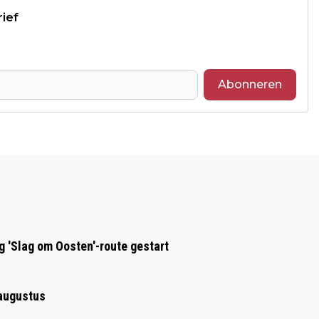
rief
Abonneren
Volgend artikel
WATERSCHAP NOORDERZIJLVEST
ORGANISEERT TWEE
INFORMATIEAVONDEN OVER HOE HET
 'Slag om Oosten'-route gestart
BESTUUR VAN EEN WATERSCHAP
WERKT
 augustus