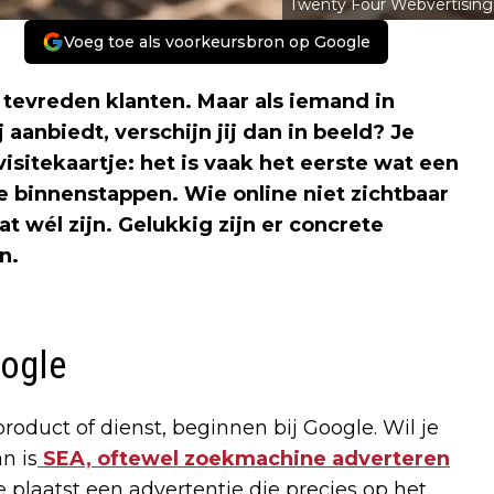
Twenty Four Webvertising
Voeg toe als voorkeursbron op Google
 tevreden klanten. Maar als iemand in
 aanbiedt, verschijn jij dan in beeld? Je
isitekaartje: het is vaak het eerste wat een
 je binnenstappen. Wie online niet zichtbaar
at wél zijn. Gelukkig zijn er concrete
n.
oogle
oduct of dienst, beginnen bij Google. Wil je
n is
SEA,
oftewel zoekmachine adverteren
e plaatst een advertentie die precies op het