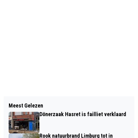
Vorig artikel
Volgend artikel
LINE-UP ESNS COMPLEET MET
Meest Gelezen
HINDER VOOR TREINREIZIGERS OP
BEKENDMAKING LAATSTE ARTIESTEN
Dönerzaak Hasret is failliet verklaard
MEERDERE TRAJECTEN VANAF
ZATERDAG EN VOLGENDE WEEK
Rook natuurbrand Limburg tot in