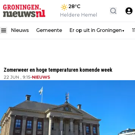
28
°C
Heldere Hemel
Nieuws
Gemeente
Er op uit in Groningen
1
▼
Zomerweer en hoge temperaturen komende week
22 JUN , 9:15
•
NIEUWS