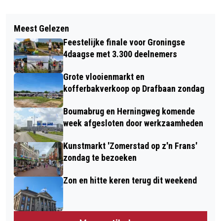
Vorig artikel
Volgend artikel
REPAIR CAFÉ HOOGKERK VIERT 10-
Meest Gelezen
BEDRIJFSUNIT AAN NEUTRONSTRAAT
JARIG BESTAAN
Feestelijke finale voor Groningse
PER DIRECT GESLOTEN NA CONTROLE
4daagse met 3.300 deelnemers
Grote vlooienmarkt en
kofferbakverkoop op Drafbaan zondag
Boumabrug en Herningweg komende
week afgesloten door werkzaamheden
Kunstmarkt 'Zomerstad op z'n Frans'
zondag te bezoeken
Zon en hitte keren terug dit weekend