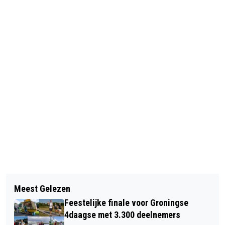
Vorig artikel
Volgend artikel
DIT IS DE BESTSELLER 60 TOP 10 VAN
Meest Gelezen
GEMEENTE NEEMT EXTRA
WEEK 24 IN 2026
Feestelijke finale voor Groningse
MAATREGELEN BIJ SPILSLUIZEN
4daagse met 3.300 deelnemers