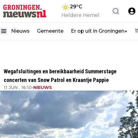
29
°C
Heldere Hemel
Nieuws
Gemeente
Er op uit in Groningen
1
▼
Wegafsluitingen en bereikbaarheid Summerstage
concerten van Snow Patrol en Kraantje Pappie
11 JUN , 16:10
•
NIEUWS