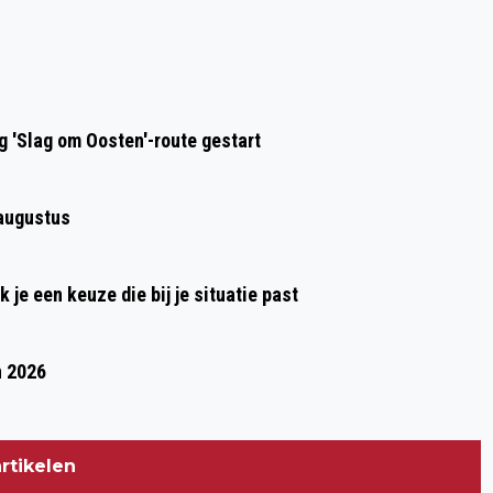
Volgend artikel
VERDACHTE (15) VAN MOORD OP
OUDERS IN MEERSTAD 90 DAGEN
LANGER VAST
 'Slag om Oosten'-route gestart
 augustus
je een keuze die bij je situatie past
n 2026
rtikelen