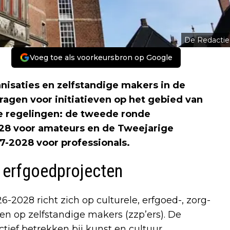
De Redactie
Voeg toe als voorkeursbron op Google
nisaties en zelfstandige makers in de
agen voor initiatieven op het gebied van
ee regelingen: de tweede ronde
28 voor amateurs en de Tweejarige
7-2028 voor professionals.
n erfgoedprojecten
2028 richt zich op culturele, erfgoed-, zorg-
n op zelfstandige makers (zzp’ers). De
tief betrekken bij kunst en cultuur.