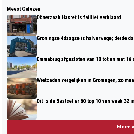
Vorig artikel
Meest Gelezen
WERKZAAMHEDEN VOOR VERBETERING
Dönerzaak Hasret is failliet verklaard
OMLEIDINGSROUTES GERRIT KROLBRUG
BEGINNEN BEGIN ZOMERVAKANTIE
Groningse 4daagse is halverwege; derde dag
Emmabrug afgesloten van 10 tot en met 16
Wietzaden vergelijken in Groningen, zo maak 
Dit is de Bestseller 60 top 10 van week 32 i
Meer a