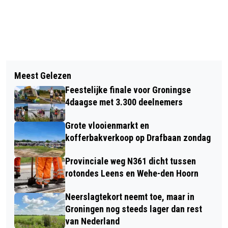
Vorig artikel
Volgend artikel
FC GRONINGEN MET ZEGE NAAR
Meest Gelezen
OPSPORING VERZOCHT:
PLAY-OFFS OM EUROPEES VOETBAL
Feestelijke finale voor Groningse
MISHANDELING OP WERKMANBRUG
4daagse met 3.300 deelnemers
Grote vlooienmarkt en
kofferbakverkoop op Drafbaan zondag
Provinciale weg N361 dicht tussen
rotondes Leens en Wehe-den Hoorn
Neerslagtekort neemt toe, maar in
Groningen nog steeds lager dan rest
van Nederland