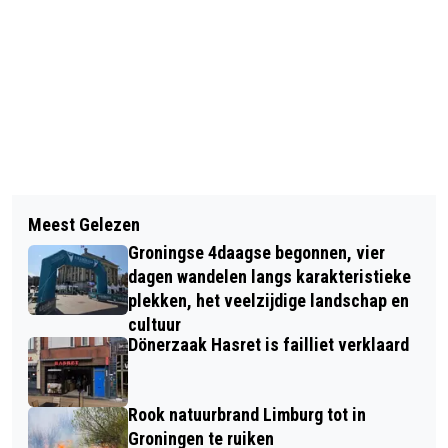
Vorig artikel
Volgend artikel
ONTDEK WAT ER TE WINNEN IS MET
Meest Gelezen
ZO MAAK JE VAN EEN NIEUW HUIS
EEN GEAUTOMATISEERDE POORT
Groningse 4daagse begonnen, vier
ECHT JOUW EIGEN PLEK
dagen wandelen langs karakteristieke
plekken, het veelzijdige landschap en
cultuur
Dönerzaak Hasret is failliet verklaard
Rook natuurbrand Limburg tot in
Groningen te ruiken