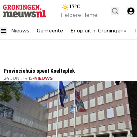
17
°C
Heldere Hemel
Nieuws
Gemeente
Er op uit in Groningen
1
▼
Provinciehuis opent Koelteplek
24 JUN , 14:15
•
NIEUWS