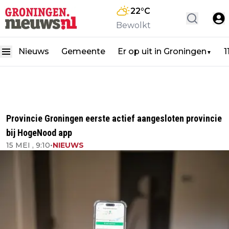
22
°C
Bewolkt
Nieuws
Gemeente
Er op uit in Groningen
1
▼
Provincie Groningen eerste actief aangesloten provincie
bij HogeNood app
15 MEI , 9:10
•
NIEUWS