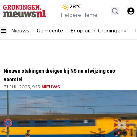
28
°C
Heldere Hemel
Nieuws
Gemeente
Er op uit in Groningen
1
▼
Nieuwe stakingen dreigen bij NS na afwijzing cao-
voorstel
31 JUL 2025, 9:15
•
NIEUWS