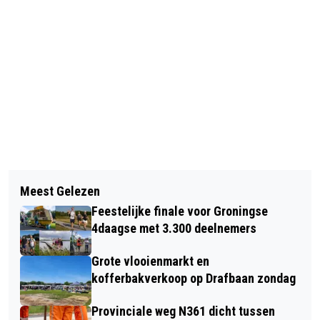
Vorig artikel
Volgend artikel
MEERDERHEID VAN DE INWONERS
Meest Gelezen
FC GRONINGEN ONTBINDT CONTRACT
VAN GRONINGEN DRINKT NOG STEEDS
Feestelijke finale voor Groningse
MET SPITS VAN VEEN
ONGEZOND VEEL
4daagse met 3.300 deelnemers
Grote vlooienmarkt en
kofferbakverkoop op Drafbaan zondag
Provinciale weg N361 dicht tussen