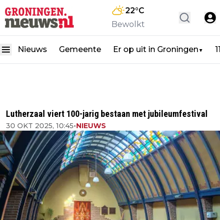
22
°C
Bewolkt
Nieuws
Gemeente
Er op uit in Groningen
1
▼
Lutherzaal viert 100-jarig bestaan met jubileumfestival
30 OKT 2025, 10:45
•
NIEUWS