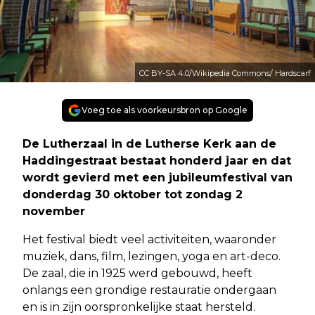
CC BY-SA 4.0/Wikipedia Commons/ Hardscarf
Voeg toe als voorkeursbron op Google
De Lutherzaal in de Lutherse Kerk aan de
Haddingestraat bestaat honderd jaar en dat
wordt gevierd met een jubileumfestival van
donderdag 30 oktober tot zondag 2
november
Het festival biedt veel activiteiten, waaronder
muziek, dans, film, lezingen, yoga en art-deco.
De zaal, die in 1925 werd gebouwd, heeft
onlangs een grondige restauratie ondergaan
en is in zijn oorspronkelijke staat hersteld.