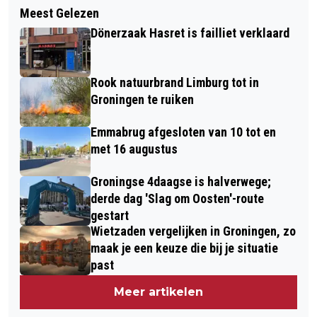
D66 WINT IN GRONINGEN, NIPT
Meest Gelezen
PROVINCIE GRONINGEN START
GEVOLGD DOOR GL-PVDA
Dönerzaak Hasret is failliet verklaard
INTERN ONDERZOEK NAAR
AANLEIDING VAN BESLUITVORMING
Rook natuurbrand Limburg tot in
GASWINNING PIETERZIJL
Groningen te ruiken
Emmabrug afgesloten van 10 tot en
met 16 augustus
Groningse 4daagse is halverwege;
derde dag 'Slag om Oosten'-route
gestart
Wietzaden vergelijken in Groningen, zo
maak je een keuze die bij je situatie
past
Meer artikelen