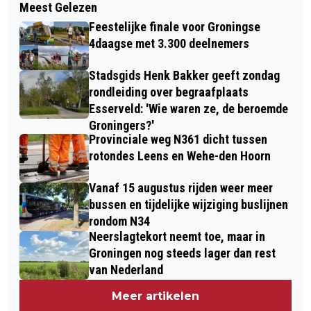
Meest Gelezen
N360 TUSSEN TEN POST EN
WEEK 44 IN 2025
Feestelijke finale voor Groningse
GARRELSWEER GEDEELTELIJK OPEN
4daagse met 3.300 deelnemers
VANAF MAANDAG
Stadsgids Henk Bakker geeft zondag
rondleiding over begraafplaats
Esserveld: 'Wie waren ze, de beroemde
Groningers?'
Provinciale weg N361 dicht tussen
rotondes Leens en Wehe-den Hoorn
Vanaf 15 augustus rijden weer meer
bussen en tijdelijke wijziging buslijnen
rondom N34
Neerslagtekort neemt toe, maar in
Groningen nog steeds lager dan rest
van Nederland
Meer artikelen