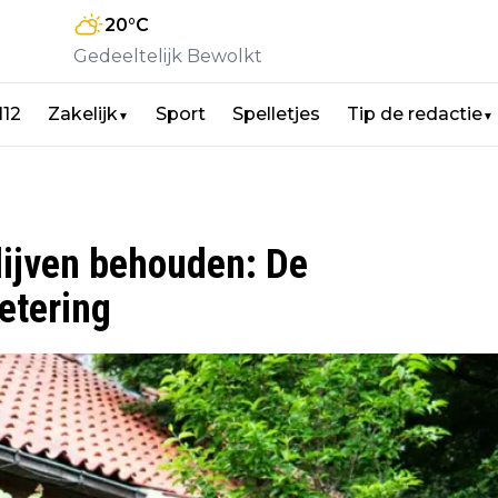
20
°C
Gedeeltelijk Bewolkt
112
Zakelijk
Sport
Spelletjes
Tip de redactie
▼
▼
lijven behouden: De
etering