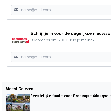
Schrijf je in voor de dagelijkse nieuwsb
's Morgens om 6.00 uur in je mailbox.
Vorig artikel
Meest Gelezen
GEMEENTERAAD DEBATTEERT OVER
Feestelijke finale voor Groningse 4daagse
POPZAAL, AFTELSHOW JAARWISSELING
EN CULTURELE HOOFDSTAD