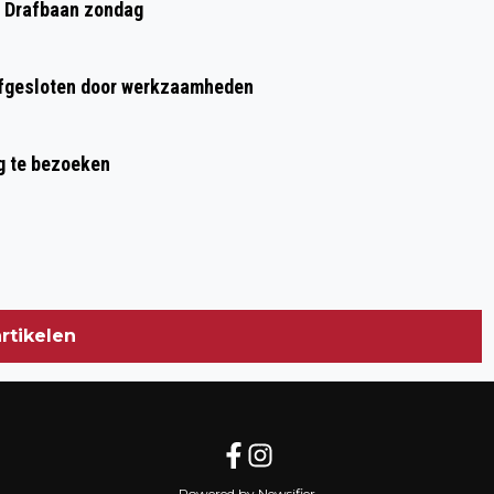
p Drafbaan zondag
fgesloten door werkzaamheden
g te bezoeken
rtikelen
Powered by Newsifier