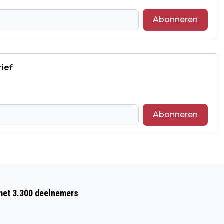
Abonneren
rief
Abonneren
Volgend artikel
AZUURWATERJUFFER MEEST GETELD
 met 3.300 deelnemers
TIJDENS JAARLIJKSE
LIBELLENTUINTELLING