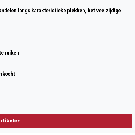
ESNS VIERT 40-JARIG JUBILEUM MET
delen langs karakteristieke plekken, het veelzijdige
THEMA 'EUROPE CALLING'
te ruiken
erkocht
rtikelen