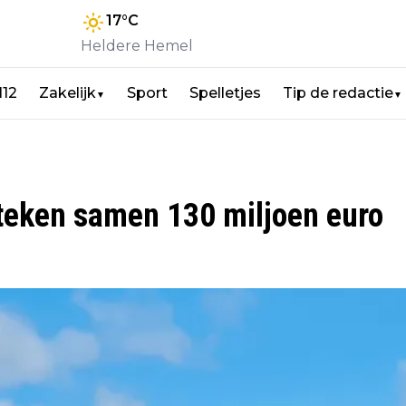
17
°C
Heldere Hemel
112
Zakelijk
Sport
Spelletjes
Tip de redactie
▼
▼
steken samen 130 miljoen euro