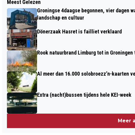
Meest Gelezen
OPENING TATTOO CONVENTIE EN
Groningse 4daagse begonnen, vier dagen wan
EXPOSITIE TATTOO IN FORUM
landschap en cultuur
GRONINGEN
Dönerzaak Hasret is failliet verklaard
Rook natuurbrand Limburg tot in Groningen 
Al meer dan 16.000 solobroezz’n-kaarten v
Extra (nacht)bussen tijdens hele KEI-week
Meer a