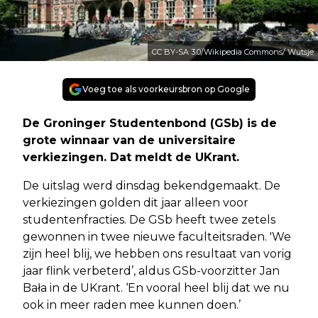
CC BY-SA 3.0/Wikipedia Commons/ Wutsje
Voeg toe als voorkeursbron op Google
De Groninger Studentenbond (GSb) is de
grote winnaar van de universitaire
verkiezingen. Dat meldt de UKrant.
De uitslag werd dinsdag bekendgemaakt. De
verkiezingen golden dit jaar alleen voor
studentenfracties. De GSb heeft twee zetels
gewonnen in twee nieuwe faculteitsraden. 'We
zijn heel blij, we hebben ons resultaat van vorig
jaar flink verbeterd’, aldus GSb-voorzitter Jan
Bała in de UKrant. ‘En vooral heel blij dat we nu
ook in meer raden mee kunnen doen.’