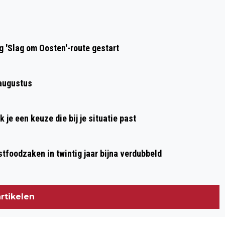
GEMEENTE KOMT MET PLANNEN VOOR
HERINRICHTING SINT JANSSTRAAT EN
MARTINIKERKHOF
 'Slag om Oosten'-route gestart
 augustus
je een keuze die bij je situatie past
stfoodzaken in twintig jaar bijna verdubbeld
rtikelen