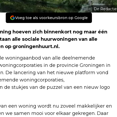
De Redactie
Voeg toe als voorkeursbron op Google
ning hoeven zich binnenkort nog maar één
taan alle sociale huurwoningen van alle
n op groningenhuurt.nl.
ele woningaanbod van alle deelnemende
e woningcorporaties in de provincie Groningen in
 De lancering van het nieuwe platform vond
nemende woningcorporaties,
 de stukjes van de puzzel van een nieuw logo
n van een woning wordt nu zoveel makkelijker en
bben we samen mooi voor elkaar gekregen. Daar