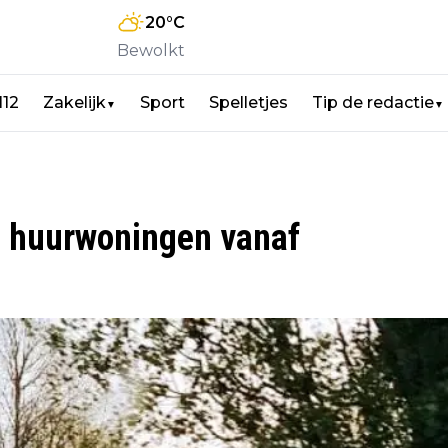
20
°C
Bewolkt
112
Zakelijk
Sport
Spelletjes
Tip de redactie
▼
▼
e huurwoningen vanaf