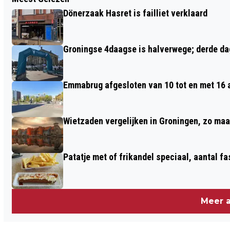
FORUM GRONINGEN STAAT STIL BIJ
Dönerzaak Hasret is failliet verklaard
DEMENTIE MET SPECIALE
DOCUMENTAIRE TIJDENS WERELD
Groningse 4daagse is halverwege; derde dag
ALZHEIMER DAG
Emmabrug afgesloten van 10 tot en met 16
Wietzaden vergelijken in Groningen, zo maak 
Patatje met of frikandel speciaal, aantal fa
Meer a