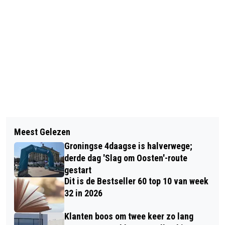
Vorig artikel
Volgend artikel
PRO EN CHRISTENUNIE BEZORGD
Meest Gelezen
GRONINGERS TERUGHOUDEND MET
OVER DORPSHUIZEN DOOR LANDELIJK
Groningse 4daagse is halverwege;
GLASVEZEL: SLECHTS 27% VAN DE
EINDE SALDERINGSREGELING
derde dag 'Slag om Oosten'-route
ADRESSEN IS ACTIEF
gestart
Dit is de Bestseller 60 top 10 van week
32 in 2026
Klanten boos om twee keer zo lang