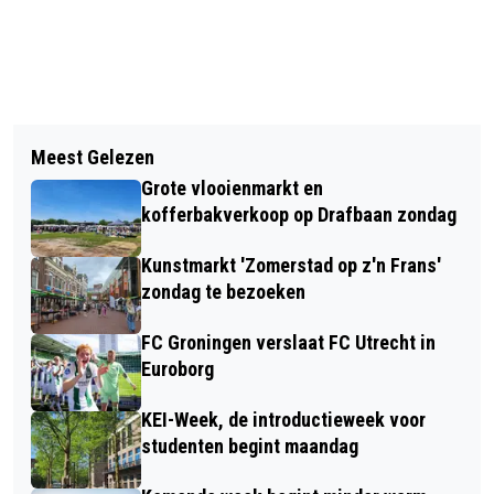
Vorig artikel
Volgend artikel
OPENLUCHTBAD DE PAPIERMOLEN
Meest Gelezen
EXTRA BUSSEN OP BEVRIJDINGSDAG
OPENT ZATERDAG 2 MEI DE DEUREN
Grote vlooienmarkt en
IN GRONINGEN EN DRENTHE
kofferbakverkoop op Drafbaan zondag
Kunstmarkt 'Zomerstad op z'n Frans'
zondag te bezoeken
FC Groningen verslaat FC Utrecht in
Euroborg
KEI-Week, de introductieweek voor
studenten begint maandag