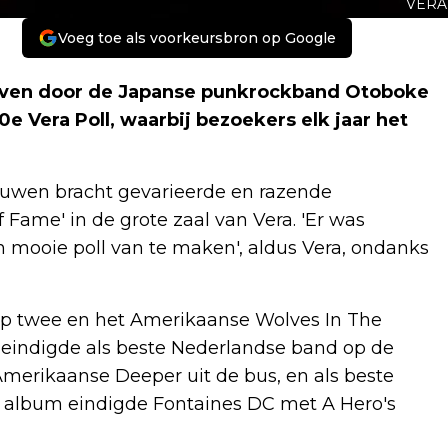
VERA
Voeg toe als voorkeursbron op Google
geven door de Japanse punkrockband Otoboke
0e Vera Poll, waarbij bezoekers elk jaar het
ouwen bracht gevarieerde en razende
 Fame' in de grote zaal van Vera. 'Er was
mooie poll van te maken', aldus Vera, ondanks
op twee en het Amerikaanse Wolves In The
eindigde als beste Nederlandse band op de
Amerikaanse Deeper uit de bus, en als beste
te album eindigde Fontaines DC met A Hero's