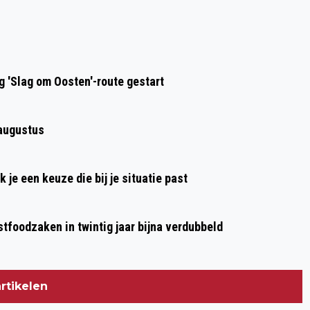
LYCURGUS BEREIKT EENVOUDIG
BEKERFINALE
 'Slag om Oosten'-route gestart
 augustus
je een keuze die bij je situatie past
stfoodzaken in twintig jaar bijna verdubbeld
rtikelen