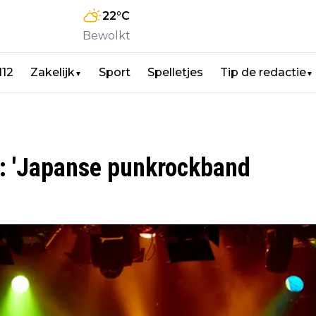
22
°C
Bewolkt
112
Zakelijk
Sport
Spelletjes
Tip de redactie
▼
▼
0: 'Japanse punkrockband