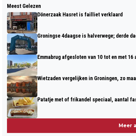
Meest Gelezen
KWARTFINALE DONAR BASKETBALL CUP
Dönerzaak Hasret is failliet verklaard
WOENSDAG 22 JANUARI OPNIEUW
GESPEELD
Groningse 4daagse is halverwege; derde dag
Emmabrug afgesloten van 10 tot en met 16
Wietzaden vergelijken in Groningen, zo maak 
Patatje met of frikandel speciaal, aantal fa
Meer a