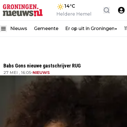
14
°C
Heldere Hemel
Nieuws
Gemeente
Er op uit in Groningen
1
▼
Babs Gons nieuwe gastschrijver RUG
27 MEI , 16:05
•
NIEUWS