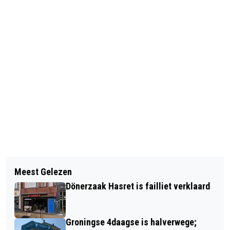
Vorig artikel
Volgend artikel
PROVINCIE GRONINGEN HIJST VANAF
Meest Gelezen
GEMEENTE GRONINGEN SELECTEERT
NU JAARLIJKS VLAG TIJDENS KETI
Dönerzaak Hasret is failliet verklaard
BPD VOOR REALISATIE
KOTI
SPOORKWARTIER
Groningse 4daagse is halverwege;