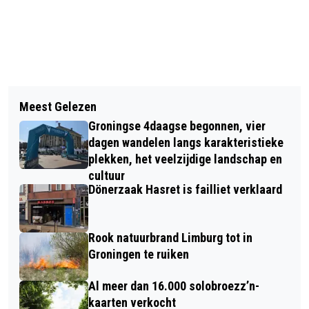
Vorig artikel
Volgend artikel
GRONINGEN VRAAGT AANDACHT
Meest Gelezen
SAMENWERKING GEMEENTE EN
VOOR BEWUST OMGAAN MET WATER
Groningse 4daagse begonnen, vier
BOUWBEDRIJF VOOR AANLEG
dagen wandelen langs karakteristieke
TULAPLEIN
plekken, het veelzijdige landschap en
cultuur
Dönerzaak Hasret is failliet verklaard
Rook natuurbrand Limburg tot in
Groningen te ruiken
Al meer dan 16.000 solobroezz’n-
kaarten verkocht