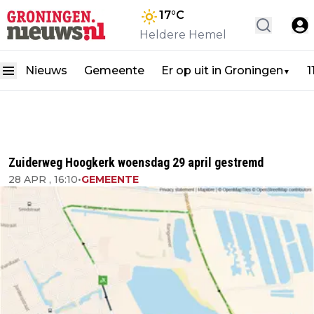
17
°C
Heldere Hemel
Nieuws
Gemeente
Er op uit in Groningen
1
▼
Zuiderweg Hoogkerk woensdag 29 april gestremd
28 APR , 16:10
•
GEMEENTE