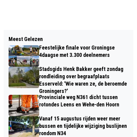
Vorig artikel
Volgend artikel
ZINN EN PATRIMONIUM ONTWIKKELEN
Meest Gelezen
‘OASE IN DE STAD’ VAN NOUD DE
WOONZORGCONCEPT BINNEN 'MEER
Feestelijke finale voor Groningse
WOLF WINT KUNST OP STRAATPRIJS
DAN WONEN' IN ZUIDERFLAT
4daagse met 3.300 deelnemers
2026
Stadsgids Henk Bakker geeft zondag
rondleiding over begraafplaats
Esserveld: 'Wie waren ze, de beroemde
Groningers?'
Provinciale weg N361 dicht tussen
rotondes Leens en Wehe-den Hoorn
Vanaf 15 augustus rijden weer meer
bussen en tijdelijke wijziging buslijnen
rondom N34