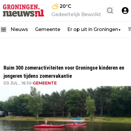
20
°C
Gedeeltelijk Bewolkt
Nieuws
Gemeente
Er op uit in Groningen
1
▼
Ruim 300 zomeractiviteiten voor Groningse kinderen en
jongeren tijdens zomervakantie
03 JUL , 16:10
•
GEMEENTE