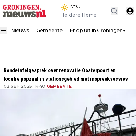
17
°C
Heldere Hemel
Nieuws
Gemeente
Er op uit in Groningen
1
▼
Rondetafelgesprek over renovatie Oosterpoort en
locatie popzaal in stationsgebied met inspreeksessies
02 SEP 2025, 14:40
•
GEMEENTE