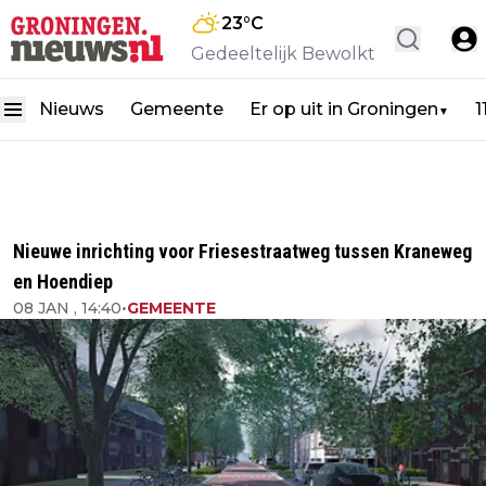
23
°C
Gedeeltelijk Bewolkt
Nieuws
Gemeente
Er op uit in Groningen
1
▼
Nieuwe inrichting voor Friesestraatweg tussen Kraneweg
en Hoendiep
08 JAN , 14:40
•
GEMEENTE